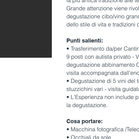
la più antica tradizione alle
Grande attenzione viene rivol
degustazione cibo/vino gran
dello stile di vita e tradizi
Punti salienti:
• Trasferimento da/per Cant
9 posti con autista privato - 
degustazione abbinamento Cibo
visita accompagnata dall'eno
• Degustazione di 5 vini del 
stuzzichini vari - visita guid
• L'Esperienza non include pa
la degustazione.
Cosa portare:
• Macchina fotografica /Tel
• Occhiali da sole