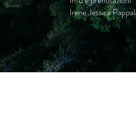
Info e prenotazioni
Irene Jessica Papp
Villa de' Luccheri
Dove spazio, natura e silenzio creano
una magia ed una esperienza unica e