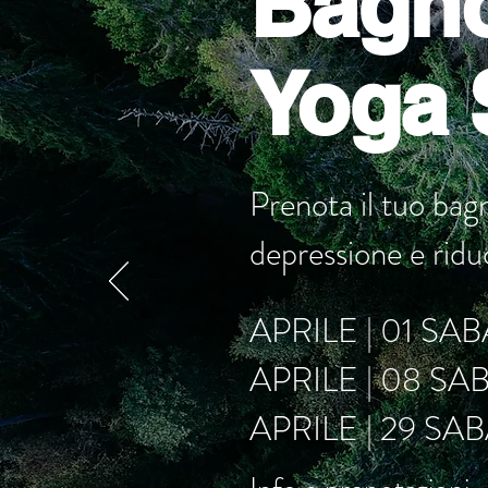
Bagno
Yoga 
Prenota il tuo bagn
depressione e riduc
APRILE | 01 S
APRILE | 08 SA
APRILE | 29 S