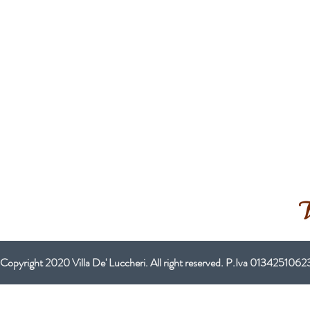
Servizi
Nei dintorni
Contatti
Eventi
+39 339 499 78 78
+39 349 788 65 97
+39 393 174 14 60
Copyright 2020 Villa De' Luccheri. All right reserved. P.Iva 0134251062