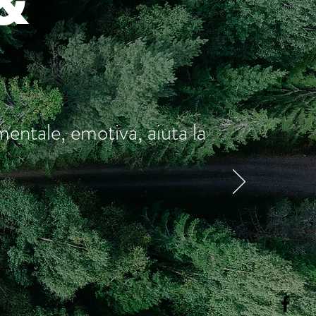
&
, mentale, emotiva,
aiuta la