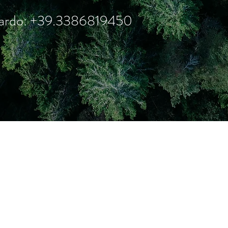
alardo: +39.3386819450
S
Link utili
Chi siamo