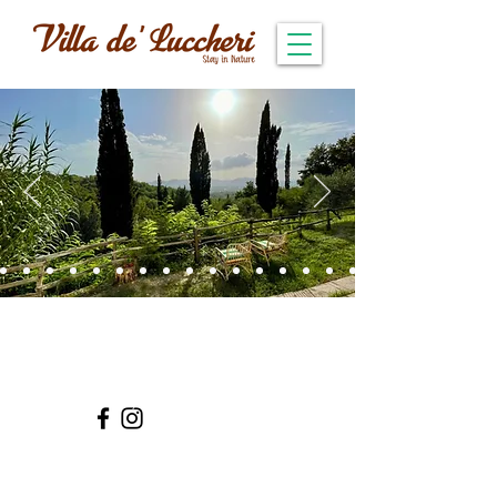
Villa de' Luccheri
Dove spazio, natura e silenzio
creano una magia ed una
esperienza unica e speciale.